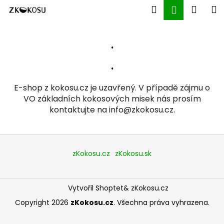
K
Přejít
Hledat
Náku
M
Přihlášen
na
o
obsah
Zpět
Zpět
košík
š
í
.
C
k
o
.
p
E-shop z kokosu.cz je uzavřený. V případě zájmu o
o
VO základních kokosových misek nás prosím
t
kontaktujte na info@zkokosu.cz.
ř
e
Z
b
á
zKokosu.cz
zKokosu.sk
u
p
j
a
e
Vytvořil Shoptet
& zKokosu.cz
t
t
í
Copyright 2026
zKokosu.cz
. Všechna práva vyhrazena.
e
n