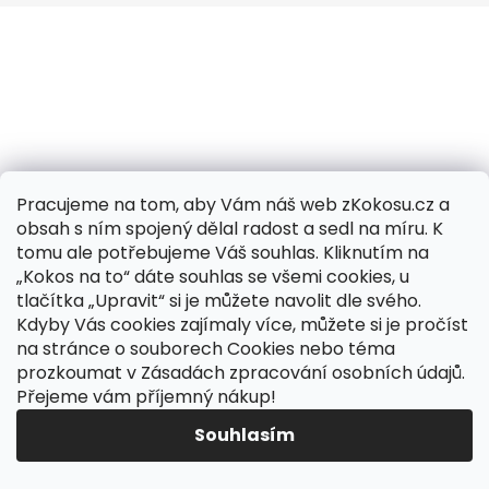
a
j
í
t
?
Pracujeme na tom, aby Vám náš web zKokosu.cz a
obsah s ním spojený dělal radost a sedl na míru. K
tomu ale potřebujeme Váš souhlas. Kliknutím na
HLEDAT
„Kokos na to“ dáte souhlas se všemi cookies, u
tlačítka „Upravit“ si je můžete navolit dle svého.
Kdyby Vás cookies zajímaly více, můžete si je pročíst
na stránce o souborech Cookies nebo téma
prozkoumat v Zásadách zpracování osobních údajů.
Přejeme vám příjemný nákup!
Souhlasím