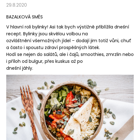
29.8.2020
a
j
BAZALKOVÁ SMĚS
í
V hlavní roli bylinky! Asi tak bych výstižně přiblížila dnešní
t
recept. Bylinky jsou skvělou volbou na
?
ozvláštnění všemožných jídel – dodají jim totiž vůni, chuť
a často i spoustu zdraví prospěšných látek.
Hodí se nejen do salátů, ale i čajů, smoothies, zmrzlin nebo
i příloh od bulgur, přes kuskus až po
dnešní jáhly.
HLEDAT