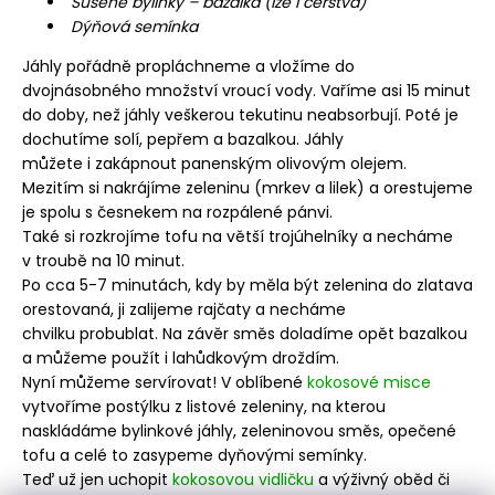
Sušené bylinky – bazalka (lze i čerstvá)
Dýňová semínka
Jáhly pořádně propláchneme a vložíme do
dvojnásobného množství vroucí vody. Vaříme asi 15 minut
do doby, než jáhly veškerou tekutinu neabsorbují. Poté je
dochutíme solí, pepřem a bazalkou. Jáhly
můžete i zakápnout panenským olivovým olejem.
Mezitím si nakrájíme zeleninu (mrkev a lilek) a orestujeme
je spolu s česnekem na rozpálené pánvi.
Také si rozkrojíme tofu na větší trojúhelníky a necháme
v troubě na 10 minut.
Po cca 5-7 minutách, kdy by měla být zelenina do zlatava
orestovaná, ji zalijeme rajčaty a necháme
chvilku probublat. Na závěr směs doladíme opět bazalkou
a můžeme použít i lahůdkovým droždím.
Nyní můžeme servírovat! V oblíbené
kokosové misce
vytvoříme postýlku z listové zeleniny, na kterou
naskládáme bylinkové jáhly, zeleninovou směs, opečené
tofu a celé to zasypeme dyňovými semínky.
Teď už jen uchopit
kokosovou vidličku
a výživný oběd či