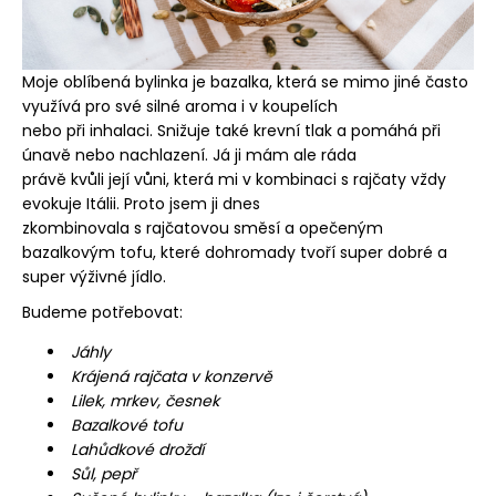
Moje oblíbená bylinka je bazalka, která se mimo jiné často
využívá pro své silné aroma i v koupelích
nebo při inhalaci. Snižuje také krevní tlak a pomáhá při
únavě nebo nachlazení. Já ji mám ale ráda
právě kvůli její vůni, která mi v kombinaci s rajčaty vždy
evokuje Itálii. Proto jsem ji dnes
zkombinovala s rajčatovou směsí a opečeným
bazalkovým tofu, které dohromady tvoří super dobré a
super výživné jídlo.
Budeme potřebovat:
Jáhly
Krájená rajčata v konzervě
Lilek, mrkev, česnek
Bazalkové tofu
Lahůdkové droždí
Sůl, pepř