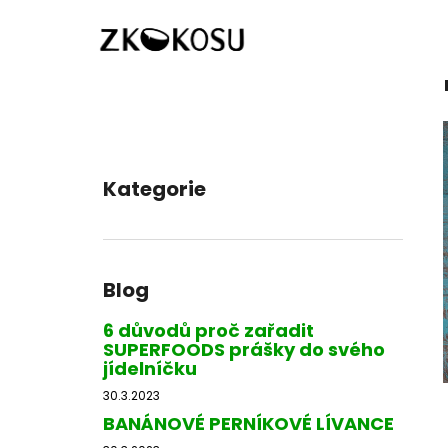
K
Přejít
Domů
Blog
na
o
obsah
Zpět
Zpět
š
do
do
í
k
obchodu
obchodu
P
o
Kategorie
Přeskočit
s
kategorie
t
r
a
Blog
n
n
6 důvodů proč zařadit
SUPERFOODS prášky do svého
í
jídelníčku
p
30.3.2023
a
BANÁNOVÉ PERNÍKOVÉ LÍVANCE
n