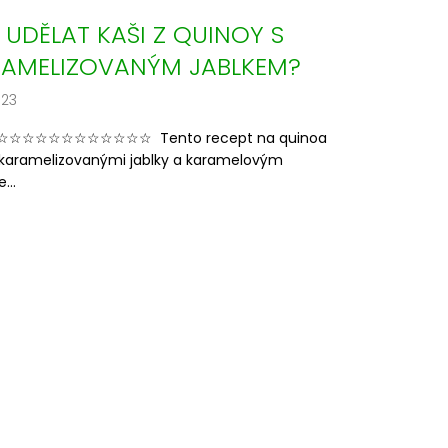
 UDĚLAT KAŠI Z QUINOY S
AMELIZOVANÝM JABLKEM?
023
☆☆☆☆☆☆☆☆☆☆☆ Tento recept na quinoa
s karamelizovanými jablky a karamelovým
...