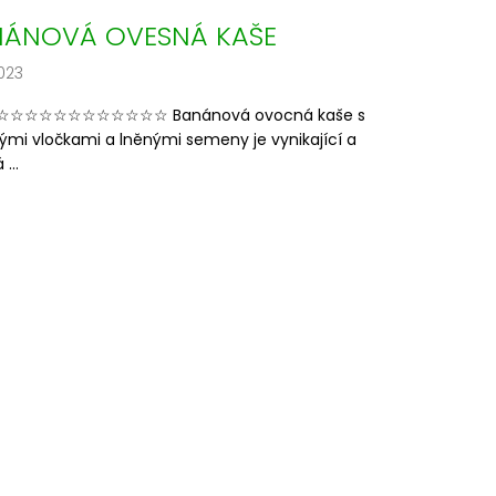
NÁNOVÁ OVESNÁ KAŠE
023
☆☆☆☆☆☆☆☆☆☆☆ Banánová ovocná kaše s
ými vločkami a lněnými semeny je vynikající a
...