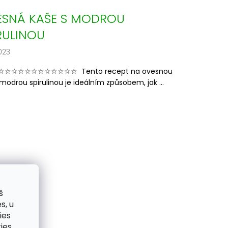
ESNÁ KAŠE S MODROU
RULINOU
023
☆☆☆☆☆☆☆☆☆☆☆ Tento recept na ovesnou
 modrou spirulinou je ideálním způsobem, jak ...
š
s, u
ies
ies