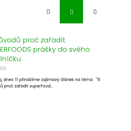
Hledat
Přihlášení
Nákupní
košík
ůvodů proč zařadit
ERFOODS prášky do svého
elníčku
023
j, dnes Ti přinášíme zajímavý článek na téma "6
 proč zařadit superfood...