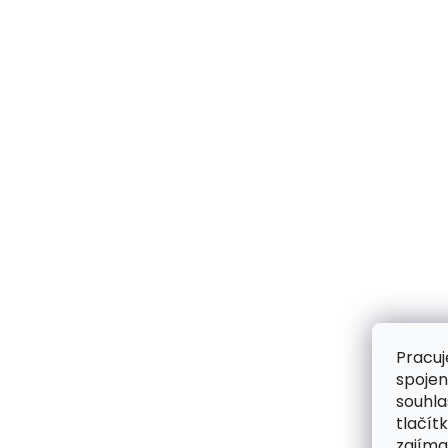
Pracuj
spojen
souhla
tlačít
zajíma