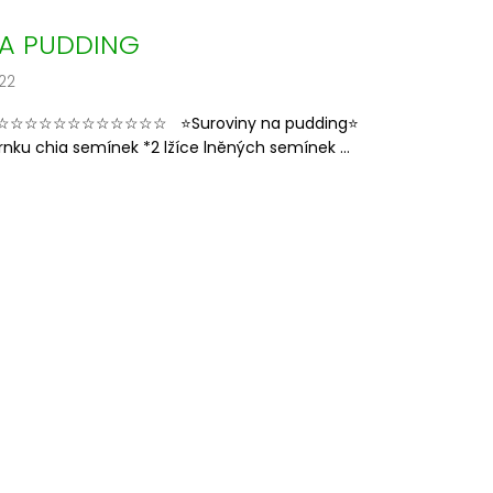
A PUDDING
22
☆☆☆☆☆☆☆☆☆☆☆ ⭐️Suroviny na pudding⭐️
rnku chia semínek *2 lžíce lněných semínek ...