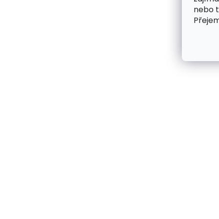
nebo 
Přeje