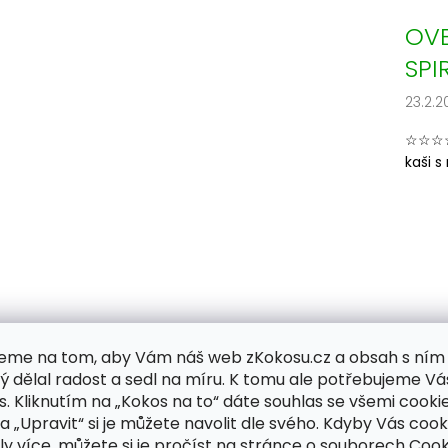
OV
SPI
23.2.2
☆☆☆☆
kaši s
eme na tom, aby Vám náš web zKokosu.cz a obsah s ním
ý dělal radost a sedl na míru. K tomu ale potřebujeme Vá
s. Kliknutím na „Kokos na to“ dáte souhlas se všemi cookie
ka „Upravit“ si je můžete navolit dle svého. Kdyby Vás cook
ly více, můžete si je pročíst na stránce o souborech Cook