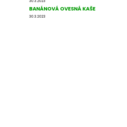
30.3.2023
e
BANÁNOVÁ OVESNÁ KAŠE
l
30.3.2023