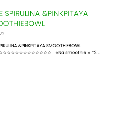
E SPIRULINA &PINKPITAYA
OOTHIEBOWL
22
SPIRULINA &PINKPITAYA SMOOTHIEBOWL
☆☆☆☆☆☆☆☆☆☆☆☆ ⭐️Na smoothie ⭐️ *2 ...