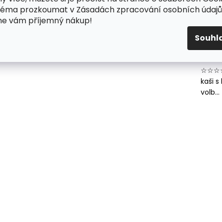
téma prozkoumat v Zásadách zpracování osobních údajů
Ove
me vám příjemný nákup!
a e
Souhl
23.2.2
☆☆☆☆
kaši 
volb...