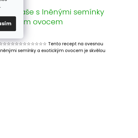
.
sná kaše s lněnými semínky
xotickým ovocem
asím
023
☆☆☆☆☆☆☆☆☆☆☆ Tento recept na ovesnou
s lněnými semínky a exotickým ovocem je skvělou