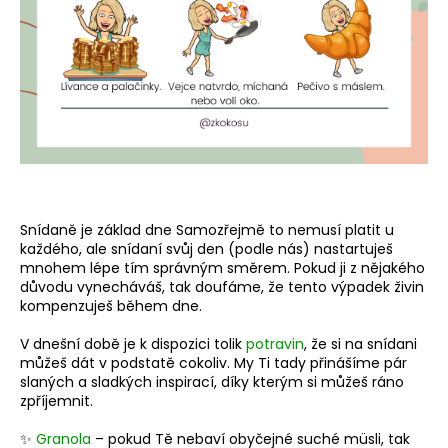
a
j
í
t
?
Snídaně je základ dne Samozřejmě to nemusí platit u
HLEDAT
každého, ale snídaní svůj den (podle nás) nastartuješ
mnohem lépe tím správným směrem. Pokud ji z nějakého
důvodu vynecháváš, tak doufáme, že tento výpadek živin
kompenzuješ během dne.
V dnešní době je k dispozici tolik
potravin
, že si na snídani
můžeš dát v podstatě cokoliv. My Ti tady přinášíme pár
slaných a sladkých inspirací, díky kterým si můžeš ráno
zpříjemnit.
✨
Granola
– pokud Tě nebaví obyčejné suché müsli, tak