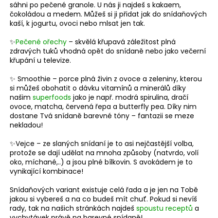
sáhni po pečené granole. U nás ji najdeš s kakaem,
čokoládou a medem. Můžeš si ji přidat jak do snídaňových
kaší, k jogurtu, ovoci nebo mlsat jen tak.
✨
Pečené ořechy
– skvělá křupavá záležitost plná
zdravých tuků vhodná opět do snídaně nebo jako večerní
křupání u televize.
✨ Smoothie – porce plná živin z ovoce a zeleniny, kterou
si můžeš obohatit o dávku vitamínů a minerálů díky
našim
superfoods
jako je např. modrá spirulina, dračí
ovoce, matcha, červená řepa a butterfly pea. Díky nim
dostane Tvá snídaně barevné tóny – fantazii se meze
nekladou!
✨Vejce – ze slaných snídaní je to asi nejčastější volba,
protože se dají udělat na mnoha způsoby (natvrdo, volí
oko, míchané,..) a jsou plné bílkovin. S avokádem je to
vynikající kombinace!
Snídaňových variant existuje celá řada a je jen na Tobě
jakou si vybereš a na co budeš mít chuť. Pokud si nevíš
rady, tak na našich stránkách najdeš
spoustu receptů
a
vychytávek právě na barevné snídaně!