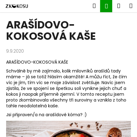
K
Přejít
Hledat
Náku
M
Přihlášen
na
o
obsah
Zpět
Zpět
košík
š
ARAŠÍDOVO-
í
C
KOKOSOVÁ KAŠE
k
o
p
9.9.2020
o
ARAŠÍDOVO-KOKOSOVÁ KAŠE
t
Schválně by mě zajímalo, kolik milovníků arašídů tady
ř
máme – já se totiž hlásím okamžitě! A můžu říct, že čím
e
víc je jím, tím víc se moje závislost zvětšuje. Navíc jsem
b
zjistila, že ve spojení se špetkou soli vynikne jejich chuť a
kokos ji naopak příjemně zjemní. V tomto receptu jsem
u
proto zkombinovala všechny tři suroviny a vznikla z toho
j
tahle neodolatelná kaše.
e
Jsi připraven/a na arašídové kóma
? :)
t
e
n