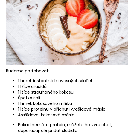
a
j
í
t
?
HLEDAT
Budeme potřebovat:
1 hrnek instantních ovesných vloček
1 lžíce arašídů
1 lžíce strouhaného kokosu
Špetka soli
1 hrnek kokosového mléka
1 lžíce proteinu v příchuti Arašídové máslo
Arašídovo-kokosové máslo
Pokud nemáte protein, můžete ho vynechat,
doporučuji ale přidat sladidlo