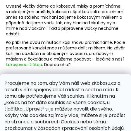
Ovesné vločky dáme do kokosové misky a promícháme
s nakrájenými arašídy, kokosem, špetkou soli a proteinem.
Směs za stálého míchání zalijeme kokosovým mlékem a
případně dolijeme vodu tak, aby hladina tekutiny byla
mírně nad vločkami. Takto připravené vločky necháme
odstát.
Po přibližně dvou minutách kaši znovu promícháme. Podle
preferované konzistence můžeme dolít mlékem. Na závěr
kaši jen dozdobíme oblíbeným ovocem, arašídovým
máslem a čokoládou a můžeme podávat – ideálně s naší
kokosovou lžičkou
. Dobrou chuť!
Pracujeme na tom, aby Vám náš web zKokosu.cz a
obsah s ním spojený dělal radost a sedl na míru. K
PŘEDCHOZÍ ČLÁNEK
DALŠÍ ČLÁNEK
tomu ale potřebujeme Váš souhlas. Kliknutím na
„Kokos na to“ dáte souhlas se všemi cookies, u
Z
tlačítka „Upravit“ si je můžete navolit dle svého.
á
Kdyby Vás cookies zajímaly více, můžete si je pročíst
zKokosu.cz
zKokosu.sk
na stránce o souborech Cookies nebo téma
p
prozkoumat v Zásadách zpracování osobních údajů.