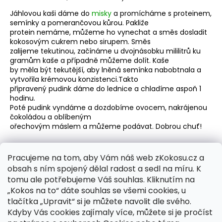
Jáhlovou kaši dáme do
misky
a promícháme s proteinem,
semínky a pomerančovou kůrou. Pakliže
protein nemáme, můžeme ho vynechat a směs dosladit
kokosovým cukrem nebo sirupem. Směs
zalijeme tekutinou, začínáme u dvojnásobku mililitrů ku
gramům kaše a případně můžeme dolít. Kaše
by měla být tekutější, aby lněná semínka nabobtnala a
vytvořila krémovou konzistenci.Takto
připravený pudink dáme do lednice a chladíme aspoň 1
hodinu.
Poté pudink vyndáme a dozdobíme ovocem, nakrájenou
čokoládou a oblíbeným
ořechovým máslem a můžeme podávat. Dobrou chuť!
Pracujeme na tom, aby Vám náš web zKokosu.cz a
obsah s ním spojený dělal radost a sedl na míru. K
PŘEDCHOZÍ ČLÁNEK
DALŠÍ ČLÁNEK
tomu ale potřebujeme Váš souhlas. Kliknutím na
„Kokos na to“ dáte souhlas se všemi cookies, u
Z
tlačítka „Upravit“ si je můžete navolit dle svého.
á
Kdyby Vás cookies zajímaly více, můžete si je pročíst
zKokosu.cz
zKokosu.sk