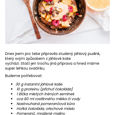
a
j
í
t
?
Dnes jsem pro tebe připravila studený jáhlový pudink,
který svým způsobem z jáhlové kaše
HLEDAT
vychází. Stačí jen trochu jiná příprava a hned máme
super lehkou svačinku.
Budeme potřebovat:
30 g instantní jáhlové kaše
10 g proteinu (příchuť čokoláda)
1 lžíčka mletých lněných semínek
cca 80 ml rostlinného mléka či vody
Nastrouhaná pomerančová kůra
Hořká čokoláda, ořechové máslo
Pomeranč, mražené maliny