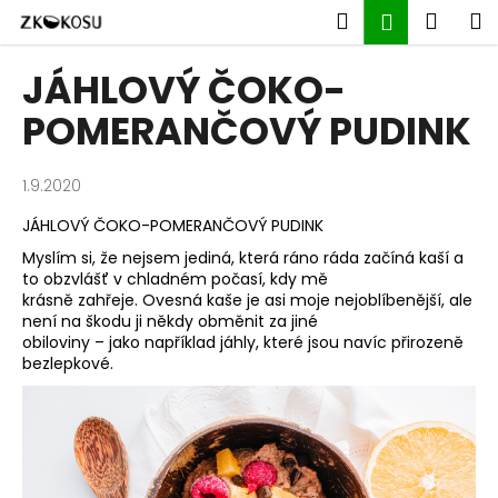
K
Přejít
Hledat
Náku
M
Přihlášen
na
o
obsah
Zpět
Zpět
košík
š
JÁHLOVÝ ČOKO-
í
C
POMERANČOVÝ PUDINK
k
o
p
1.9.2020
o
JÁHLOVÝ ČOKO-POMERANČOVÝ PUDINK
t
Myslím si, že nejsem jediná, která ráno ráda začíná kaší a
ř
to obzvlášť v chladném počasí, kdy mě
e
krásně zahřeje. Ovesná kaše je asi moje nejoblíbenější, ale
b
není na škodu ji někdy obměnit za jiné
obiloviny – jako například jáhly, které jsou navíc přirozeně
u
bezlepkové.
j
e
t
e
n