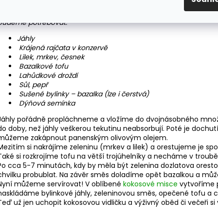
Budeme potřebovat:
Jáhly
Krájená rajčata v konzervě
Lilek, mrkev, česnek
Bazalkové tofu
Lahůdkové droždí
Sůl, pepř
Sušené bylinky – bazalka (lze i čerstvá)
Dýňová semínka
Jáhly pořádně propláchneme a vložíme do dvojnásobného množst
do doby, než jáhly veškerou tekutinu neabsorbují. Poté je dochut
můžeme zakápnout panenským olivovým olejem.
Mezitím si nakrájíme zeleninu (mrkev a lilek) a orestujeme je sp
Také si rozkrojíme tofu na větší trojúhelníky a necháme v troubě
Po cca 5-7 minutách, kdy by měla být zelenina dozlatova oresto
chvilku probublat. Na závěr směs doladíme opět bazalkou a můž
Nyní můžeme servírovat! V oblíbené
kokosové misce
vytvoříme p
naskládáme bylinkové jáhly, zeleninovou směs, opečené tofu a
Teď už jen uchopit kokosovou vidličku a výživný oběd či večeři s