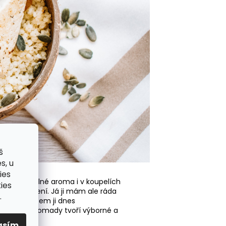
š
s, u
ies
á pro své silné aroma i v koupelích
ies
ebo nachlazení. Já ji mám ale ráda
.
álii. Proto jsem ji dnes
které dohromady tvoří výborné a
asím