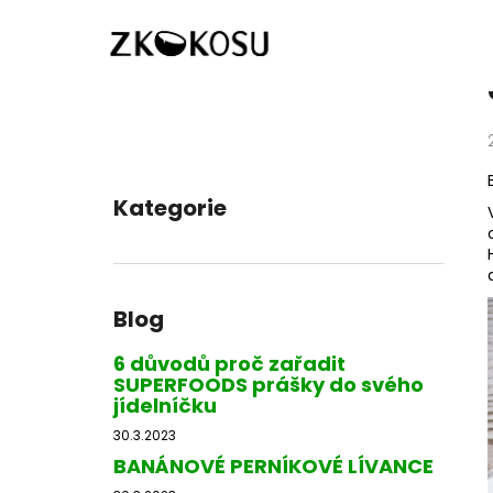
K
Přejít
Domů
Blog
JÁHLY BOWL
na
o
obsah
Zpět
Zpět
š
do
do
í
k
obchodu
obchodu
P
o
Kategorie
Přeskočit
s
kategorie
t
r
a
Blog
n
n
6 důvodů proč zařadit
SUPERFOODS prášky do svého
í
jídelníčku
p
30.3.2023
a
BANÁNOVÉ PERNÍKOVÉ LÍVANCE
n