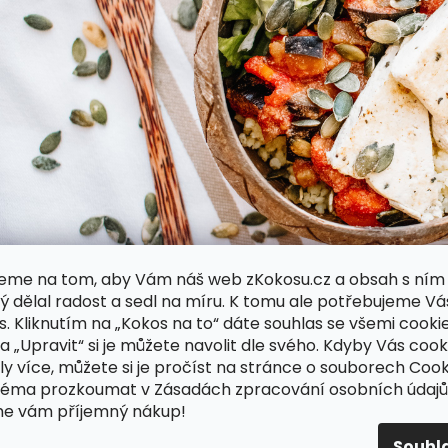
eme na tom, aby Vám náš web zKokosu.cz a obsah s ním
ý dělal radost a sedl na míru. K tomu ale potřebujeme Vá
s. Kliknutím na „Kokos na to“ dáte souhlas se všemi cookie
ka „Upravit“ si je můžete navolit dle svého. Kdyby Vás cook
Moje oblíbená bylinka je bazalka, která se mimo jiné často využív
ly více, můžete si je pročíst na stránce o souborech Cook
nebo při inhalaci. Snižuje také krevní tlak a pomáhá při únavě n
téma prozkoumat v Zásadách zpracování osobních údajů
právě kvůli její vůni, která mi v kombinaci s rajčaty vždy evokuje It
me vám příjemný nákup!
zkombinovala s rajčatovou směsí a opečeným bazalkovým tofu, 
super výživné jídlo.
Souhl