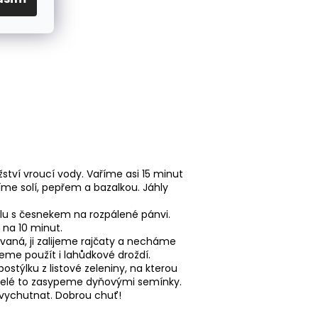
ví vroucí vody. Vaříme asi 15 minut
íme solí, pepřem a bazalkou. Jáhly
olu s česnekem na rozpálené pánvi.
 na 10 minut.
vaná, ji zalijeme rajčaty a necháme
eme použít i lahůdkové droždí.
ostýlku z listové zeleniny, na kterou
 celé to zasypeme dyňovými semínky.
i vychutnat. Dobrou chuť!