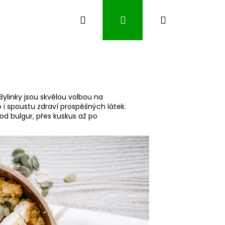
Hledat
Přihlášení
Nákupní
košík
. Bylinky jsou skvělou volbou na
o i spoustu zdraví prospěšných látek.
 od bulgur, přes kuskus až po