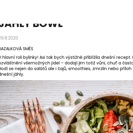
JÁHLY BOWL
Co potřebujete najít?
29.8.2020
BAZALKOVÁ SMĚS
HLEDAT
V hlavní roli bylinky! Asi tak bych výstižně přiblížila dnešní recept
ozvláštnění všemožných jídel – dodají jim totiž vůni, chuť a čast
Hodí se nejen do salátů ale i čajů, smoothies, zmrzlin nebo příloh
dnešní jáhly.