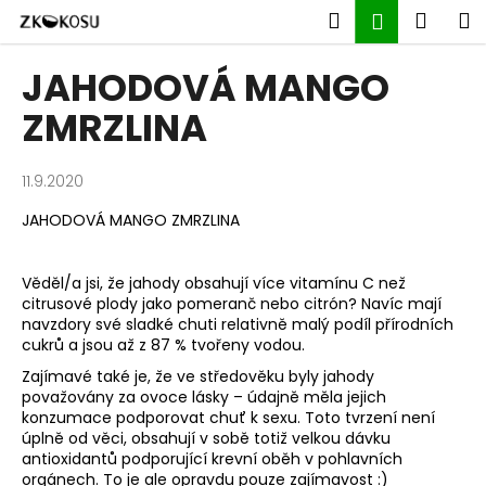
K
Přejít
Hledat
Náku
M
Přihlášen
na
o
obsah
Zpět
Zpět
košík
š
JAHODOVÁ MANGO
í
C
ZMRZLINA
k
o
p
11.9.2020
o
JAHODOVÁ MANGO ZMRZLINA
t
ř
e
Věděl/a jsi, že jahody obsahují více vitamínu C než
citrusové plody jako pomeranč nebo citrón? Navíc mají
b
navzdory své sladké chuti relativně malý podíl přírodních
u
cukrů a jsou až z 87 % tvořeny vodou.
j
Zajímavé také je, že ve středověku byly jahody
e
považovány za ovoce lásky – údajně měla jejich
konzumace podporovat chuť k sexu. Toto tvrzení není
t
úplně od věci, obsahují v sobě totiž velkou dávku
e
antioxidantů podporující krevní oběh v pohlavních
n
orgánech. To je ale opravdu pouze zajímavost :)