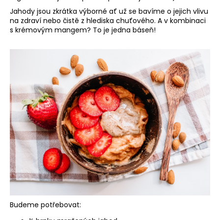
a
Jahody jsou zkrátka výborné ať už se bavíme o jejich vlivu
na zdraví nebo čistě z hlediska chuťového. A v kombinaci
j
s krémovým mangem? To je jedna báseň!
í
t
?
HLEDAT
Budeme potřebovat: