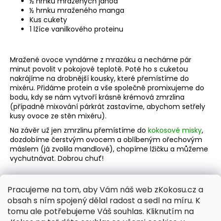
½ hrnku mražených jahod
½ hrnku mraženého manga
Kus cukety
1 lžíce vanilkového proteinu
Mražené ovoce vyndáme z mrazáku a necháme pár
minut povolit v pokojové teplotě. Poté ho s cuketou
nakrájíme na drobnější kousky, které přemístíme do
mixéru. Přidáme protein a vše společně promixujeme do
bodu, kdy se nám vytvoří krásně krémová zmrzlina
(případně mixování párkrát zastavíme, abychom setřely
kusy ovoce ze stěn mixéru).
Na závěr už jen zmrzlinu přemístíme do
kokosové misky
,
dozdobíme čerstvým ovocem a oblíbeným ořechovým
máslem (já zvolila mandlové), chopíme lžičku a můžeme
vychutnávat. Dobrou chuť!
Pracujeme na tom, aby Vám náš web zKokosu.cz a
obsah s ním spojený dělal radost a sedl na míru. K
PŘEDCHOZÍ ČLÁNEK
DALŠÍ ČLÁNEK
tomu ale potřebujeme Váš souhlas. Kliknutím na