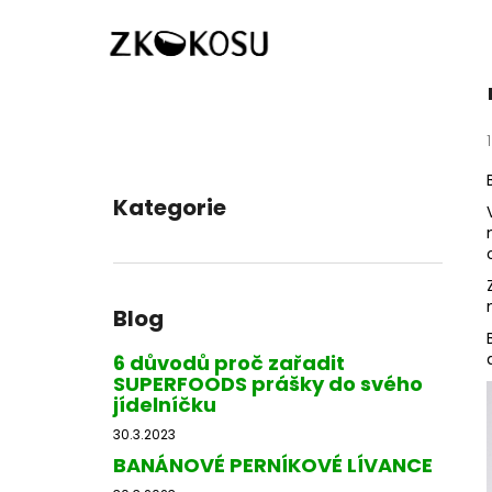
K
Přejít
Domů
Blog
BATÁTA S ARAŠÍDOVÝM TOFU
na
o
obsah
Zpět
Zpět
š
do
do
í
k
obchodu
obchodu
P
o
Kategorie
Přeskočit
s
kategorie
t
r
a
Blog
n
n
6 důvodů proč zařadit
SUPERFOODS prášky do svého
í
jídelníčku
p
30.3.2023
a
BANÁNOVÉ PERNÍKOVÉ LÍVANCE
n