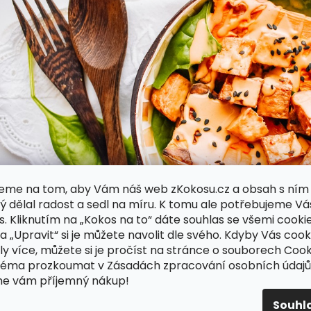
eme na tom, aby Vám náš web zKokosu.cz a obsah s ním
ý dělal radost a sedl na míru. K tomu ale potřebujeme Vá
s. Kliknutím na „Kokos na to“ dáte souhlas se všemi cookie
ka „Upravit“ si je můžete navolit dle svého. Kdyby Vás cook
ly více, můžete si je pročíst na stránce o souborech Cook
téma prozkoumat v Zásadách zpracování osobních údajů
me vám příjemný nákup!
Souhl