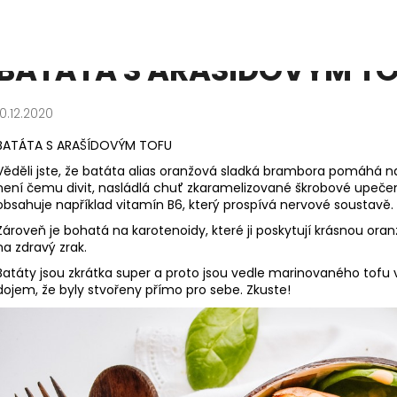
BATÁTA S ARAŠÍDOVÝM T
Co potřebujete najít?
10.12.2020
BATÁTA S ARAŠÍDOVÝM TOFU
HLEDAT
Věděli jste, že batáta alias oranžová sladká brambora pomáhá n
není čemu divit, nasládlá chuť zkaramelizované škrobové upeče
obsahuje například vitamín B6, který prospívá nervové soustavě.
Zároveň je bohatá na karotenoidy, které ji poskytují krásnou ora
na zdravý zrak.
Batáty jsou zkrátka super a proto jsou vedle marinovaného tofu v 
dojem, že byly stvořeny přímo pro sebe. Zkuste!