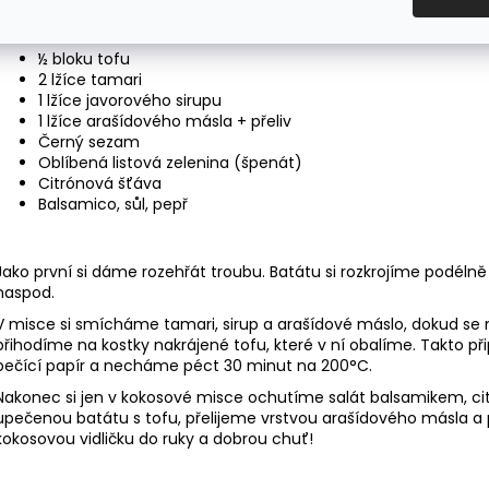
Budeme potřebovat:
1 batáta
½ bloku tofu
2 lžíce tamari
1 lžíce javorového sirupu
1 lžíce arašídového másla + přeliv
Černý sezam
Oblíbená listová zelenina (špenát)
Citrónová šťáva
Balsamico, sůl, pepř
Jako první si dáme rozehřát troubu. Batátu si rozkrojíme podéln
naspod.
V misce si smícháme tamari, sirup a arašídové máslo, dokud se n
přihodíme na kostky nakrájené tofu, které v ní obalíme. Takto p
pečící papír a necháme péct 30 minut na 200°C.
Nakonec si jen v kokosové misce ochutíme salát balsamikem, cit
upečenou batátu s tofu, přelijeme vrstvou arašídového másla 
kokosovou vidličku do ruky a dobrou chuť!