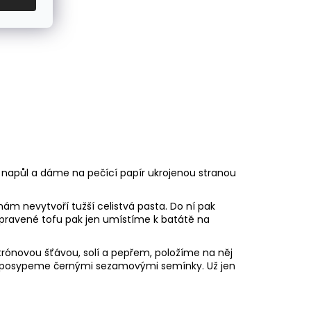
ě napůl a dáme na pečící papír ukrojenou stranou
ám nevytvoří tužší celistvá pasta. Do ní pak
řipravené tofu pak jen umístíme k batátě na
rónovou šťávou, solí a pepřem, položíme na něj
a posypeme černými sezamovými semínky. Už jen