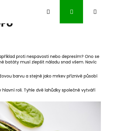
Hledat
Přihlášení
Nákupní
OFU
košík
apříklad proti nespavosti nebo depresím? Ono se
né batáty musí zlepšit náladu snad všem. Navíc
nžovou barvu a stejně jako mrkev příznivě působí
hlavní roli. Tyhle dvě lahůdky společně vytváří