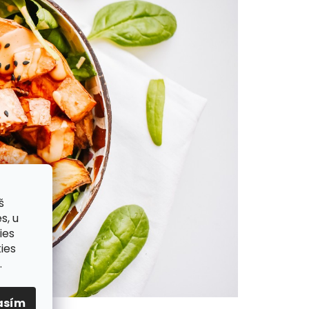
š
s, u
ies
ies
.
asím