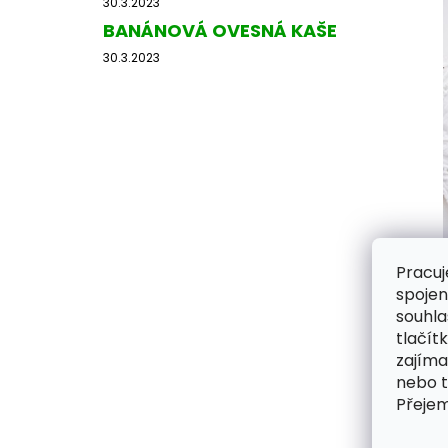
30.3.2023
e
BANÁNOVÁ OVESNÁ KAŠE
l
30.3.2023
Pracuj
spojen
souhla
tlačít
zajíma
nebo 
Přeje