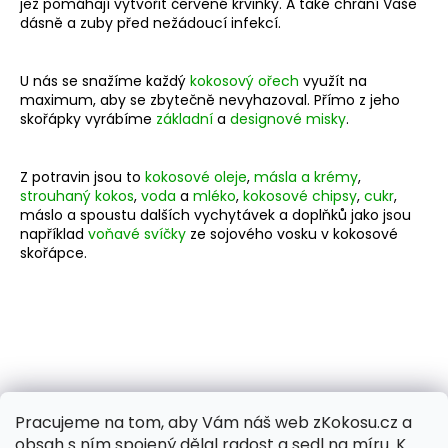
jež pomáhají vytvořit červené krvinky. A také chrání Vaše
dásně a zuby před nežádoucí infekcí.
U nás se snažíme každý
kokosový ořech
využít na
maximum, aby se zbytečně nevyhazoval. Přímo z jeho
skořápky vyrábíme
základní
a
designové misky
.
Z potravin jsou to
kokosové oleje
,
másla a krémy
,
strouhaný kokos
,
voda
a
mléko
,
kokosové chipsy
,
cukr
,
máslo a spoustu dalších vychytávek a doplňků jako jsou
například
voňavé svíčky
ze sojového vosku v kokosové
skořápce.
Pracujeme na tom, aby Vám náš web zKokosu.cz a
obsah s ním spojený dělal radost a sedl na míru. K
PŘEDCHOZÍ ČLÁNEK
DALŠÍ ČLÁNEK