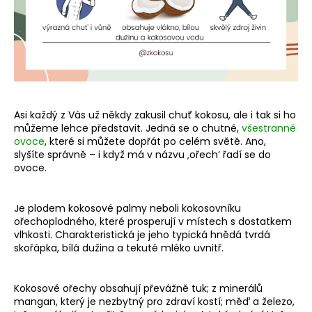
a
j
í
t
?
Asi každý z Vás už někdy zakusil chuť kokosu, ale i tak si ho
můžeme lehce představit. Jedná se o chutné,
všestranné
ovoce
, které si můžete dopřát po celém světě. Ano,
slyšíte správně – i když má v názvu ‚ořech‘ řadí se do
HLEDAT
ovoce.
Je plodem kokosové palmy neboli kokosovníku
ořechoplodného, které prosperují v místech s dostatkem
vlhkosti. Charakteristická je jeho typická hnědá tvrdá
skořápka, bílá dužina a tekuté mléko uvnitř.
Kokosové ořechy obsahují převážně tuk; z minerálů
mangan, který je nezbytný pro zdraví kostí; měď a železo,