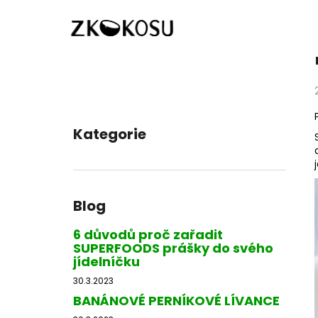
K
Přejít
Domů
Blog
PEČENÁ ZELENINA S CIZRNOU A
na
o
obsah
Zpět
Zpět
š
do
do
í
k
obchodu
obchodu
P
o
Kategorie
Přeskočit
s
kategorie
t
r
a
Blog
n
n
6 důvodů proč zařadit
SUPERFOODS prášky do svého
í
jídelníčku
p
30.3.2023
a
BANÁNOVÉ PERNÍKOVÉ LÍVANCE
n