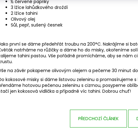
½ červené papriky
3 lžíce lahůdkového droždí
2 lžíce tahini
Olivový olej
Sůl, pepř, sušený česnek
Jako první se dáme předehřát troubu na 200°C. Nakrájíme si bat
Květák natrháme na růžičky a dáme ho do misky, okořeníme so
zalijeme tahini pastou. Vše pořádně promícháme, aby se nám ciz
krustu.
Vše na závěr pokapeme olivovým olejem a pečeme 30 minut do
Do kokosové misky si dáme listovou zeleninu a promasírujeme 
přendáme hotovou pečenou zeleninu s cizrnou, posypeme oblíb
stačí jen kokosová vidlička a případně víc tahini. Dobrou chuť!
PŘEDCHOZÍ ČLÁNEK