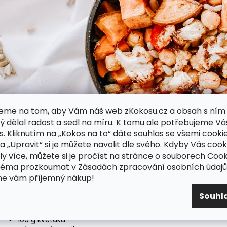
eme na tom, aby Vám náš web zKokosu.cz a obsah s ním
ý dělal radost a sedl na míru. K tomu ale potřebujeme Vá
s. Kliknutím na „Kokos na to“ dáte souhlas se všemi cookie
ka „Upravit“ si je můžete navolit dle svého. Kdyby Vás cook
ly více, můžete si je pročíst na stránce o souborech Cook
téma prozkoumat v Zásadách zpracování osobních údajů
me vám příjemný nákup!
Budeme potřebovat:
Souhl
1 batáta
½ plechovky cizrny
100 g květáku