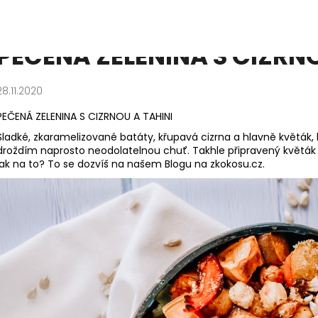
 TAHINI
PEČENÁ ZELENINA S CIZRNO
Co potřebujete najít?
28.11.2020
PEČENÁ ZELENINA S CIZRNOU A TAHINI
HLEDAT
Sladké, zkaramelizované batáty, křupavá cizrna a hlavně květák,
droždím naprosto neodolatelnou chuť. Takhle připravený květák b
jak na to? To se dozvíš na našem Blogu na zkokosu.cz.