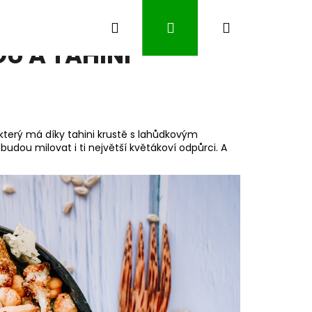
Hledat
Přihlášení
Nákupní
U A TAHINI
košík
 který má díky tahini krustě s lahůdkovým
udou milovat i ti největší květákoví odpůrci. A