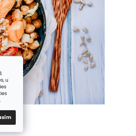
š
s, u
ies
ies
.
asím