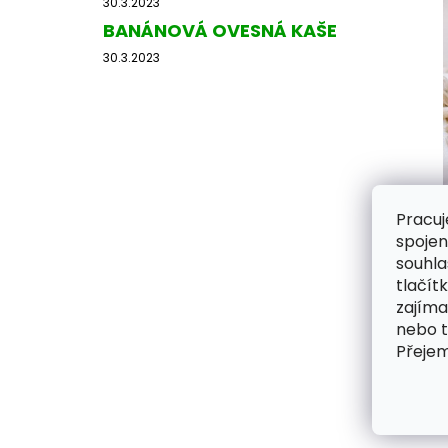
30.3.2023
e
BANÁNOVÁ OVESNÁ KAŠE
l
30.3.2023
Pracuj
spojen
souhla
tlačít
zajíma
nebo 
Přeje