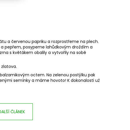
átu a červenou papriku a rozprostřeme na plech.
lí a pepřem, posypeme lahůdkovým droždím a
rna s květákem obalily a vytvořily na sobě
 zlatova.
s balzamikovým octem. Na zelenou postýlku pak
enými semínky a máme hovoto! K dokonalosti už
DALŠÍ ČLÁNEK