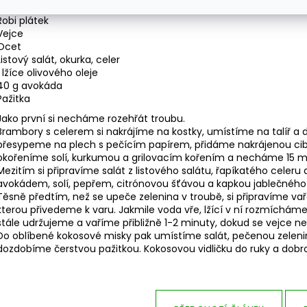
Cibule, česnek
Robi plátek
Vejce
Ocet
Listový salát, okurka, celer
1 lžíce olivového oleje
40 g avokáda
Pažitka
Jako první si necháme rozehřát troubu.
Brambory s celerem si nakrájíme na kostky, umístíme na talíř a
přesypeme na plech s pečícím papírem, přidáme nakrájenou cibuli
okořeníme solí, kurkumou a grilovacím kořením a necháme 15 m
Mezitím si připravíme salát z listového salátu, řapíkatého cele
avokádem, solí, pepřem, citrónovou šťávou a kapkou jablečného
Těsně předtím, než se upeče zelenina v troubě, si připravíme v
kterou přivedeme k varu. Jakmile voda vře, lžící v ní rozmícháme
stále udržujeme a vaříme přibližně 1-2 minuty, dokud se vejce n
Do oblíbené kokosové misky pak umístíme salát, pečenou zeleni
dozdobíme čerstvou pažitkou. Kokosovou vidličku do ruky a dobr