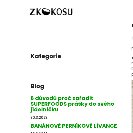
K
Přejít
Domů
Blog
ROBI-BRAMBOROVÝ SALÁT S
na
o
obsah
Zpět
Zpět
š
do
do
í
k
obchodu
obchodu
P
o
Kategorie
Přeskočit
s
kategorie
t
r
a
Blog
n
n
6 důvodů proč zařadit
SUPERFOODS prášky do svého
í
jídelníčku
p
30.3.2023
a
BANÁNOVÉ PERNÍKOVÉ LÍVANCE
n