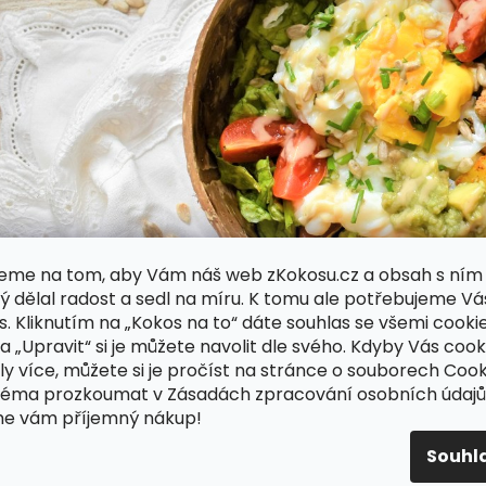
eme na tom, aby Vám náš web zKokosu.cz a obsah s ním
ý dělal radost a sedl na míru. K tomu ale potřebujeme Vá
s. Kliknutím na „Kokos na to“ dáte souhlas se všemi cookie
ka „Upravit“ si je můžete navolit dle svého. Kdyby Vás cook
ly více, můžete si je pročíst na stránce o souborech Cook
téma prozkoumat v Zásadách zpracování osobních údajů
Budeme potřebovat:
me vám příjemný nákup!
200 g brambor
Souhl
80 g celeru
2 žampiony