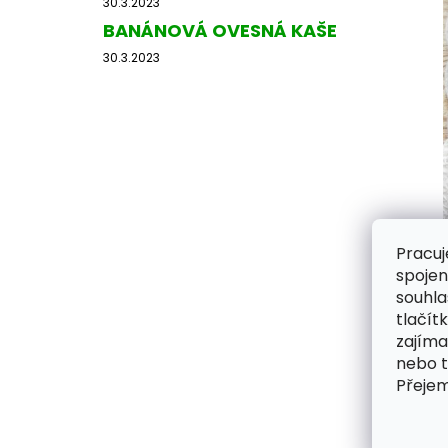
30.3.2023
e
BANÁNOVÁ OVESNÁ KAŠE
l
30.3.2023
Pracuj
spojen
souhla
tlačít
zajíma
nebo 
Přeje