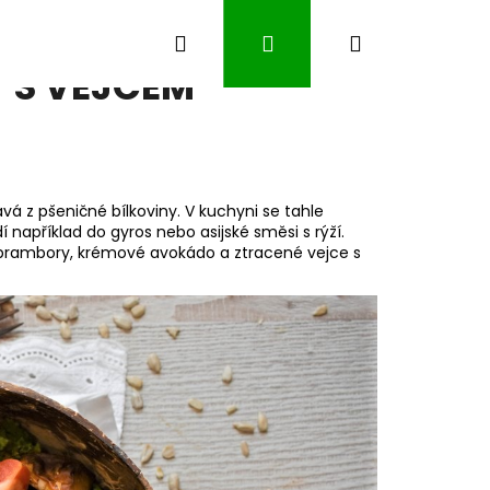
Hledat
Přihlášení
Nákupní
 S VEJCEM
košík
vá z pšeničné bílkoviny. V kuchyni se tahle
například do gyros nebo asijské směsi s rýží.
brambory, krémové avokádo a ztracené vejce s