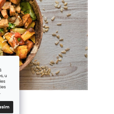
š
s, u
ies
ies
.
asím