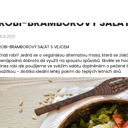
 VEJCEM
ROBI-BRAMBOROVÝ SALÁT
Co potřebujete najít?
15.8.2021
ROBI-BRAMBOROVÝ SALÁT S VEJCEM
HLEDAT
Znáš robi? Jedná se o veganskou alternativu masa, která se získá
nenápadná dobrota dá využít na spoustu způsobů. Skvěle se hodí 
Dnes robi ale použijeme ve svěžím salátu doplněném o pečené 
pažitkou – zkrátka ideální lehký pokrm do teplých letních dnů.