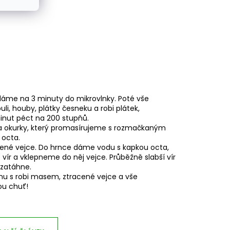
 dáme na 3 minuty do mikrovlnky. Poté vše
, houby, plátky česneku a robi plátek,
inut péct na 200 stupňů.
ru a okurky, který promasírujeme s rozmačkaným
 octa.
ařené vejce. Do hrnce dáme vodu s kapkou octa,
 vír a vklepneme do něj vejce. Průběžně slabší vír
ezatáhne.
nu s robi masem, ztracené vejce a vše
ou chuť!