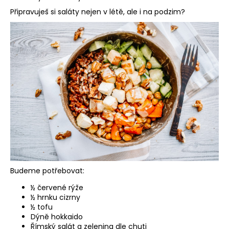
a
Připravuješ si saláty nejen v létě, ale i na podzim?
j
í
t
?
HLEDAT
Budeme potřebovat:
½ červené rýže
½ hrnku cizrny
½ tofu
Dýně hokkaido
Římský salát a zelenina dle chuti