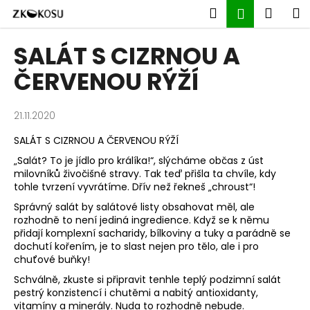
K
Přejít
Hledat
Náku
M
Přihlášen
na
o
obsah
Zpět
Zpět
košík
š
SALÁT S CIZRNOU A
í
C
ČERVENOU RÝŽÍ
k
o
p
21.11.2020
o
SALÁT S CIZRNOU A ČERVENOU RÝŽÍ
t
„Salát? To je jídlo pro králíka!“, slýcháme občas z úst
ř
milovníků živočišné stravy. Tak teď přišla ta chvíle, kdy
e
tohle tvrzení vyvrátíme. Dřív než řekneš „chroust“!
b
Správný salát by salátové listy obsahovat měl, ale
u
rozhodně to není jediná ingredience. Když se k němu
přidají komplexní sacharidy, bílkoviny a tuky a parádně se
j
dochutí kořením, je to slast nejen pro tělo, ale i pro
e
chuťové buňky!
t
Schválně, zkuste si připravit tenhle teplý podzimní salát
e
pestrý konzistencí i chutěmi a nabitý antioxidanty,
n
vitamíny a minerály. Nuda to rozhodně nebude.