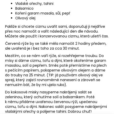
Vlašské ořechy, tahini
Balsamico
Koření garam masala, sůl, pepř
Olivový olej
Pakliže si chcete cizrnu uvařit sami, doporučuji ji nejdříve
přes noc namočit a vařit následující den dle návodu.
Můžete ale použít i konzervovanou cizrnu, která ušetří čas.
Červená rýže by se také měla namočit 2 hodiny předem,
ale uvařená je i bez toho za cca 30 minut.
Mezitím, co se nám vaří rýže, si rozehřejeme troubu. Do
mísy si dáme cizrnu, tofu a dýni, které okořeníme garam
masalou, solí a pepřem. Směs poté přemístíme na plech
s pečícím papírem, pokapeme olivovým olejem a dáme
do trouby na 25 minut. (TIP: já používám olivový olej ve
spreji, který zajistí rovnoměrné nanesení a zároveň se
nemusím bát, že by mi ujela ruka).
Do kokosové misky nasypeme nakrájený salát se
zeleninou, který ochutíme solí a balsamikem. Poté
k němu přidáme uvařenou červenou rýži, upečenou
cizrnu, tofu a dýni. Nakonec salát posypeme nakrájenými
vlašskými ořechy a polijeme tahini. Dobrou chuť!